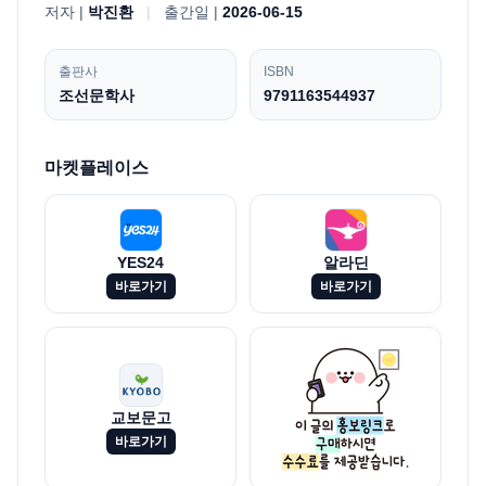
저자 |
박진환
|
출간일 |
2026-06-15
출판사
ISBN
조선문학사
9791163544937
마켓플레이스
YES24
알라딘
바로가기
바로가기
교보문고
바로가기