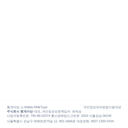
통계마당 소개
Web-R
MirType
개인정보처리방침
이용약관
주식회사 통계마당
·
대표, 개인정보보호책임자
:
유재성
·
사업자등록번호
: 795-88-02574
·
통신판매업신고번호
: 2024-서울강남-06145
서울특별시 강남구 테헤란로70길 12, 402-106A호
·
대표전화
:
0507-1300-9704