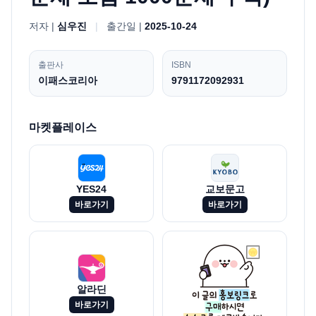
저자 |
심우진
|
출간일 |
2025-10-24
출판사
ISBN
이패스코리아
9791172092931
마켓플레이스
YES24
교보문고
바로가기
바로가기
알라딘
바로가기