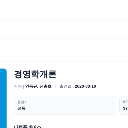
경영학개론
저자 |
안동규, 신충호
|
출간일 |
2020-03-10
출판사
IS
정독
97
마켓플레이스