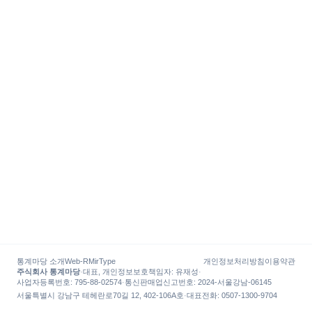
통계마당 소개
Web-R
MirType
개인정보처리방침
이용약관
주식회사 통계마당
·
대표, 개인정보보호책임자
:
유재성
·
사업자등록번호
: 795-88-02574
·
통신판매업신고번호
: 2024-서울강남-06145
서울특별시 강남구 테헤란로70길 12, 402-106A호
·
대표전화
:
0507-1300-9704