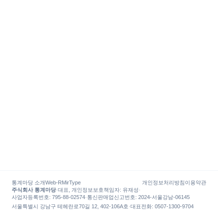
통계마당 소개
Web-R
MirType
개인정보처리방침
이용약관
주식회사 통계마당
·
대표, 개인정보보호책임자
:
유재성
·
사업자등록번호
: 795-88-02574
·
통신판매업신고번호
: 2024-서울강남-06145
서울특별시 강남구 테헤란로70길 12, 402-106A호
·
대표전화
:
0507-1300-9704