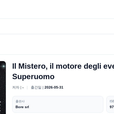
Il Mistero, il motore degli even
Superuomo
저자 |
-
|
출간일 |
2026-05-31
출판사
IS
Bore srl
97