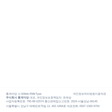
통계마당 소개
Web-R
MirType
개인정보처리방침
이용약관
주식회사 통계마당
·
대표, 개인정보보호책임자
:
유재성
·
사업자등록번호
: 795-88-02574
·
통신판매업신고번호
: 2024-서울강남-06145
서울특별시 강남구 테헤란로70길 12, 402-106A호
·
대표전화
:
0507-1300-9704