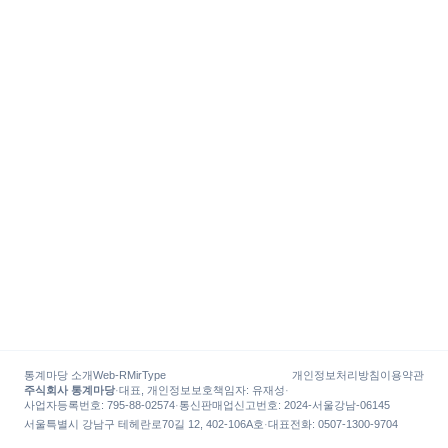
통계마당 소개
Web-R
MirType
개인정보처리방침
이용약관
주식회사 통계마당
·
대표, 개인정보보호책임자
:
유재성
·
사업자등록번호
: 795-88-02574
·
통신판매업신고번호
: 2024-서울강남-06145
서울특별시 강남구 테헤란로70길 12, 402-106A호
·
대표전화
:
0507-1300-9704