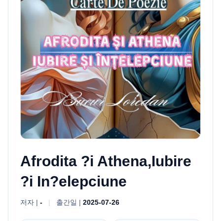
Afrodita ?i Athena,Iubire
?i In?elepciune
저자 |
-
|
출간일 |
2025-07-26